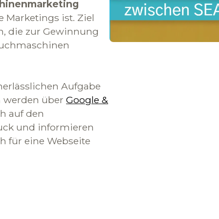
hinenmarketing
e Marketings ist. Ziel
n, die zur Gewinnung
 Suchmaschinen
erlässlichen Aufgabe
n werden über
Google &
h auf den
uck und informieren
ch für eine Webseite