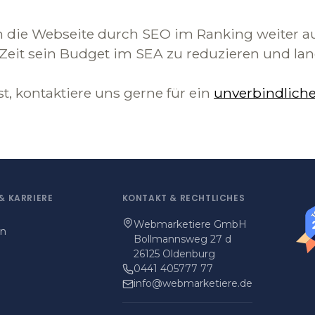
m die Webseite durch SEO im Ranking weiter a
eit sein Budget im SEA zu reduzieren und langf
 kontaktiere uns gerne für ein
unverbindlich
&
KARRIERE
KONTAKT
&
RECHTLICHES
Webmarketiere GmbH
on
Bollmannsweg 27 d
26125 Oldenburg
0441 405777 77
info@webmarketiere.de