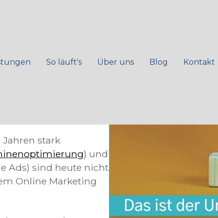
rschied
stungen
So läuft's
Über uns
Blog
Kontakt
nd SEO
rarbeitet und auf den
n Jahren stark
inenoptimierung
) und
e Ads) sind heute nicht
em Online Marketing