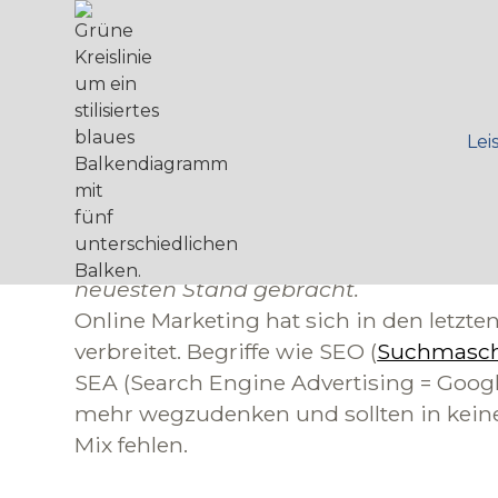
Das ist der Unte
Lei
zwischen SEA u
Dieser Artikel wurde im März 2024 übe
neuesten Stand gebracht.
Online Marketing hat sich in den letzte
verbreitet. Begriffe wie SEO (
Suchmasch
SEA (Search Engine Advertising = Googl
mehr wegzudenken und sollten in kein
Mix fehlen.