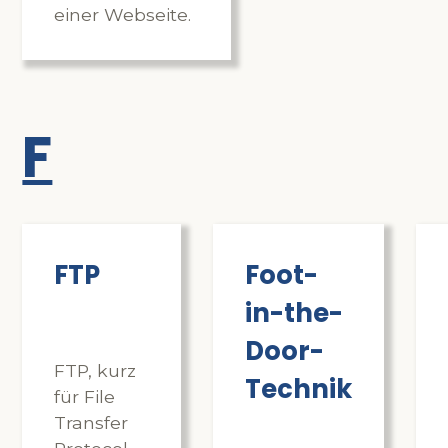
einer Webseite.
F
FTP
Foot-
in-the-
Door-
FTP, kurz
Technik
für File
Transfer