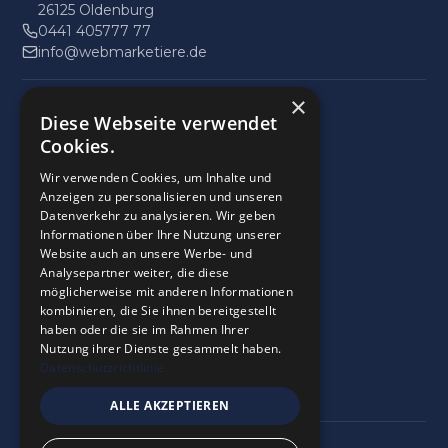
26125 Oldenburg
0441 405777 77
info@webmarketiere.de
×
Impressum
Diese Webseite verwendet
Datenschutz
Cookies.
Wir verwenden Cookies, um Inhalte und
9
,9
Anzeigen zu personalisieren und unseren
Datenverkehr zu analysieren. Wir geben
28 Bewertungen
Informationen über Ihre Nutzung unserer
provided by
Website auch an unsere Werbe- und
Analysepartner weiter, die diese
möglicherweise mit anderen Informationen
kombinieren, die Sie ihnen bereitgestellt
Google Reviews
haben oder die sie im Rahmen Ihrer
5.0
Nutzung ihrer Dienste gesammelt haben.
28
Bewertungen
Datenschutzrichtlinie
ALLE AKZEPTIEREN