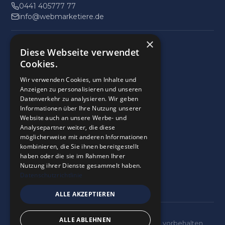
0441 405777 77
info@webmarketiere.de
×
Impressum
Diese Webseite verwendet
Datenschutz
Cookies.
Wir verwenden Cookies, um Inhalte und
9
,9
Anzeigen zu personalisieren und unseren
Datenverkehr zu analysieren. Wir geben
28 Bewertungen
Informationen über Ihre Nutzung unserer
provided by
Website auch an unsere Werbe- und
Analysepartner weiter, die diese
möglicherweise mit anderen Informationen
kombinieren, die Sie ihnen bereitgestellt
Google Reviews
haben oder die sie im Rahmen Ihrer
5.0
Nutzung ihrer Dienste gesammelt haben.
28
Bewertungen
Datenschutzrichtlinie
ALLE AKZEPTIEREN
ALLE ABLEHNEN
© 2026 Webmarketiere GmbH. Alle Rechte vorbehalten.