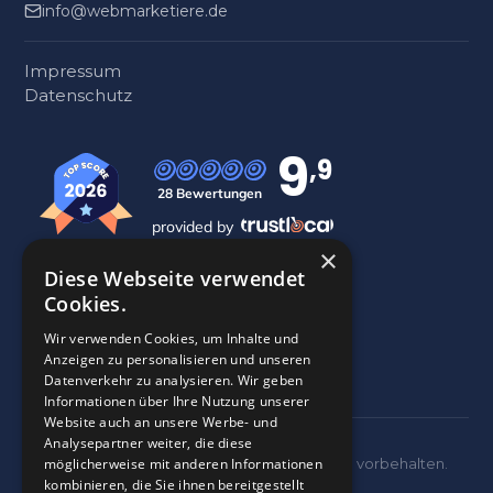
info@webmarketiere.de
Impressum
Datenschutz
9
,9
28 Bewertungen
provided by
×
Diese Webseite verwendet
Cookies.
Google Reviews
5.0
Wir verwenden Cookies, um Inhalte und
28
Bewertungen
Anzeigen zu personalisieren und unseren
Datenverkehr zu analysieren. Wir geben
Informationen über Ihre Nutzung unserer
Website auch an unsere Werbe- und
Analysepartner weiter, die diese
möglicherweise mit anderen Informationen
© 2026 Webmarketiere GmbH. Alle Rechte vorbehalten.
kombinieren, die Sie ihnen bereitgestellt
Gerne auch per Du.