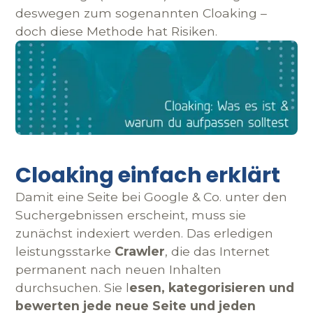
deswegen zum sogenannten Cloaking –
doch diese Methode hat Risiken.
Cloaking einfach erklärt
Damit eine Seite bei Google & Co. unter den
Suchergebnissen erscheint, muss sie
zunächst indexiert werden. Das erledigen
leistungsstarke
Crawler
, die das Internet
permanent nach neuen Inhalten
durchsuchen. Sie l
esen, kategorisieren und
bewerten jede neue Seite und jeden