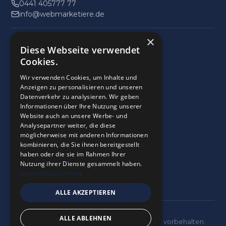
0441 405777 77
info@webmarketiere.de
×
Impressum
Diese Webseite verwendet
Datenschutz
Cookies.
Wir verwenden Cookies, um Inhalte und
9
,9
Anzeigen zu personalisieren und unseren
Datenverkehr zu analysieren. Wir geben
28 Bewertungen
Informationen über Ihre Nutzung unserer
provided by
Website auch an unsere Werbe- und
Analysepartner weiter, die diese
möglicherweise mit anderen Informationen
kombinieren, die Sie ihnen bereitgestellt
Google Reviews
haben oder die sie im Rahmen Ihrer
5.0
Nutzung ihrer Dienste gesammelt haben.
28
Bewertungen
Datenschutzrichtlinie
ALLE AKZEPTIEREN
ALLE ABLEHNEN
© 2026 Webmarketiere GmbH. Alle Rechte vorbehalten.