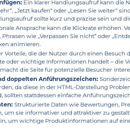
infügen:
Ein klarer Handlungsaufruf kann die N
ehr“, „Jetzt kaufen“ oder „Lesen Sie weiter“ sin
gsaufruf sollte kurz und präzise sein und dir
nale Ansprache kann die Klickrate erhöhen. 
hrasen wie „Verpassen Sie nicht“ oder „Entdec
ken animieren.
Vorteile, die der Nutzer durch einen Besuch de
e oder wichtige Informationen handelt – die Vor
cht die Seite für potenzielle Besucher intere
nd doppelten Anführungszeichen:
Sonderzeic
erden, da diese in der HTML-Darstellung Prob
d, sollten stattdessen einfache Anführungszei
aten:
Strukturierte Daten wie Bewertungen, Pre
 um sie informativer und attraktiver zu gestal
n, um wichtige Produktinformationen auf einen