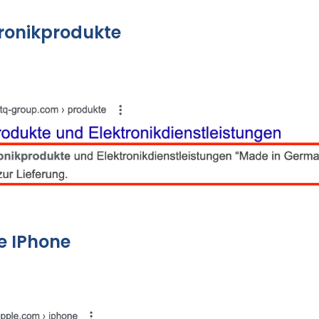
tronikprodukte
le IPhone