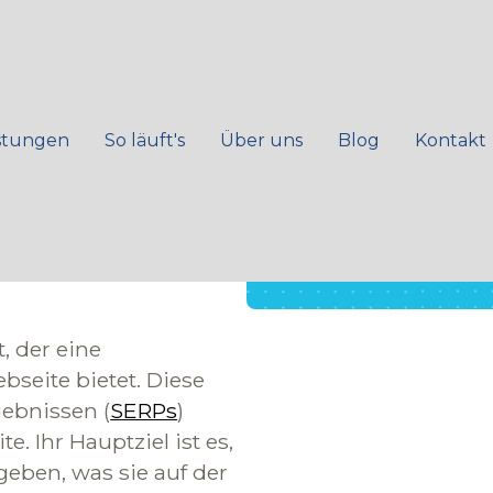
n
stungen
So läuft's
Über uns
Blog
Kontakt
n -
, der eine
seite bietet. Diese
ebnissen (
SERPs
)
e. Ihr Hauptziel ist es,
geben, was sie auf der